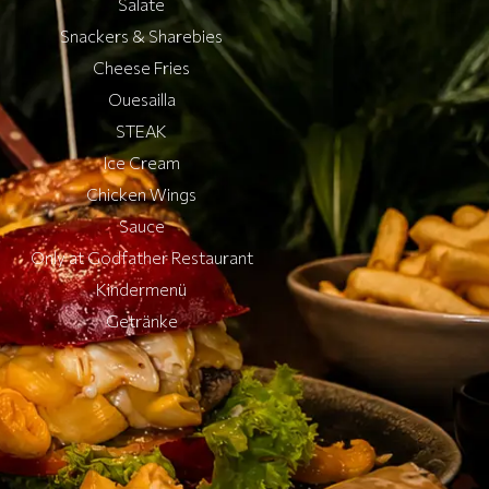
Salate
Snackers & Sharebies
Cheese Fries
Quesailla
STEAK
Ice Cream
Chicken Wings
Sauce
Only at Godfather Restaurant
Kindermenü
Getränke