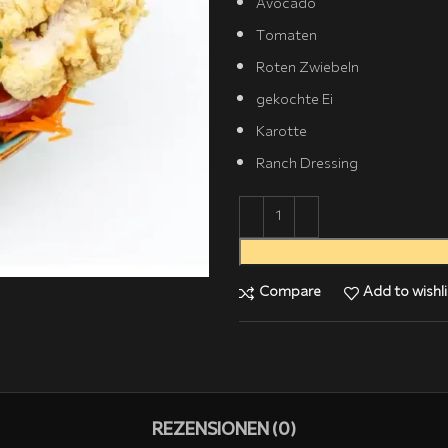
Avocado
Tomaten
Roten Zwiebeln
gekochte Ei
Karotte
Ranch Dressing
Compare
Add to wishli
REZENSIONEN (0)