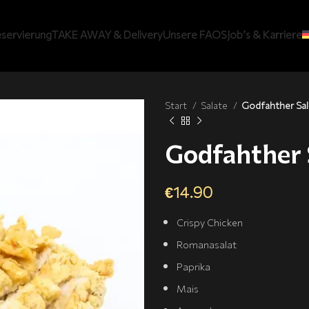
servierung
TAKE AWAY & Delivery
Unsere FAQS
Job’s & Karriere
Start
Salate
Godfahther Sal
Godfahther 
€
14.90
Crispy Chicken
Romanasalat
Paprika
Mais